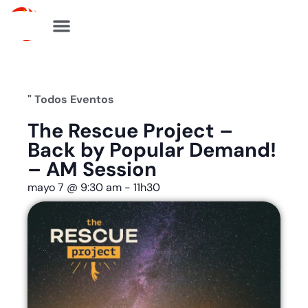
Ir
al
contenido
" Todos Eventos
The Rescue Project –
Back by Popular Demand!
– AM Session
mayo 7
@
9:30 am
-
11h30