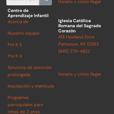
Horario y cómo llegar
k
a
m
Centro de
Aprendizaje Infantil
Iglesia Católica
Acerca de
Romana del Sagrado
Corazón
Nuestro equipo
414 Haviland Drive
Patterson, NY 12563
Pre K 3
(845) 279-4832
Pre K 4
Servicios de atención
Horario y cómo llegar
prolongada
Inscripción y matrícula
Programas
parroquiales para
niños de 2 años