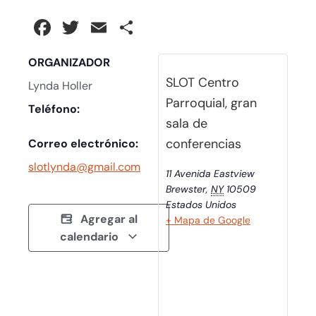
Facebook
Twitter
Email
Compartir
ORGANIZADOR
SLOT Centro
Lynda Holler
Parroquial, gran
Teléfono:
sala de
conferencias
Correo electrónico:
slotlynda@gmail.com
11 Avenida Eastview
Brewster
,
NY
10509
Estados Unidos
Agregar al
+ Mapa de Google
calendario