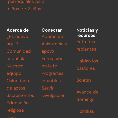
parroquiales para
niños de 2 años
Acerca de
Conectar
Noticias y
recursos
¿Es nuevo
Adoración
Entradas
aquí?
Asistencia y
recientes
Comunidad
apoyo
española
Formación
Hablan los
Nuestro
en la fe
pastores
equipo
Programas
Boletín
Calendario
infantiles
de actos
Servir
Avance del
Sacramentos
Divulgación
domingo
Educación
religiosa
Homilías
Danos