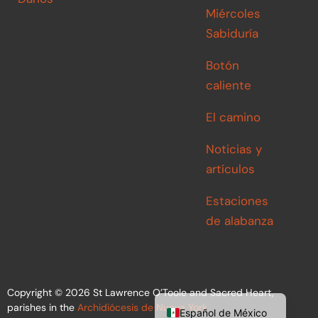
Miércoles
Sabiduría
Botón
caliente
El camino
Noticias y
artículos
Estaciones
de alabanza
English
Copyright © 2026 St Lawrence O’Toole and Sacred Heart,
parishes in the
Archidiócesis de Nueva York
Español de México