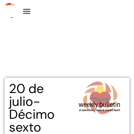
Ir
al
contenido
20 de
julio-
Décimo
sexto