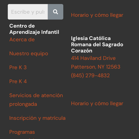
b
a
t
u
o
g
e
b
o
r
r
e
Horario y cómo llegar
k
a
m
Centro de
Aprendizaje Infantil
Iglesia Católica
Acerca de
Romana del Sagrado
Corazón
Nuestro equipo
414 Haviland Drive
Patterson, NY 12563
Pre K 3
(845) 279-4832
Pre K 4
Servicios de atención
Horario y cómo llegar
prolongada
Inscripción y matrícula
Programas