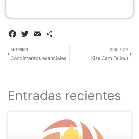
Facebook
Twitter
Email
Compartir
Anterior
Sigui
ANTERIOR
SIGUIENTE
Condimentos esenciales
Kiss Cam Fallout
Entradas recientes