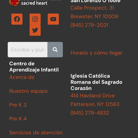
San Lorenzo O'Toole
Calle Prospect, 31
F
I
T
Y
Brewster, NY 10509
a
n
w
o
(845) 279-2021
c
s
i
u
e
t
t
t
b
a
t
u
o
g
e
b
o
r
r
e
Horario y cómo llegar
k
a
m
Centro de
Aprendizaje Infantil
Iglesia Católica
Acerca de
Romana del Sagrado
Corazón
Nuestro equipo
414 Haviland Drive
Patterson, NY 12563
Pre K 3
(845) 279-4832
Pre K 4
Servicios de atención