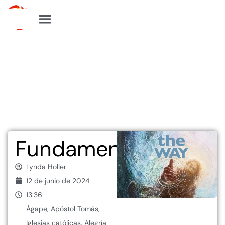
Ir
al
contenido
Fundamentos
Lynda Holler
12 de junio de 2024
13:36
Ágape
,
Apóstol Tomás
,
Iglesias católicas
,
Alegría