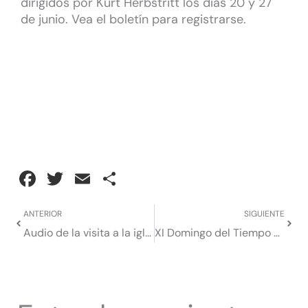
dirigidos por Kurt Herbstritt los días 20 y 27
de junio. Vea el boletín para registrarse.
Facebook
Twitter
Email
Compartir
Anterior
Sigui
ANTERIOR
SIGUIENTE
Audio de la visita a la iglesia de San Lorenzo O'Toole
XI Domingo del Tiempo Ordinario