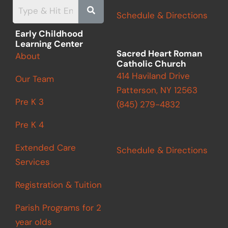
o
g
e
b
o
r
r
e
Schedule & Directions
k
a
m
Early Childhood
Learning Center
Sacred Heart Roman
About
Catholic Church
414 Haviland Drive
Our Team
Patterson, NY 12563
Pre K 3
(845) 279-4832
Pre K 4
Extended Care
Schedule & Directions
Services
Registration & Tuition
Parish Programs for 2
year olds